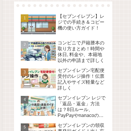
【セブンイレブン】レ
ジでの手続き＆コピー
機の使い方ガイド！
コンビニで戸籍謄本の
取り方まとめ！時間や
休日, 料金や、本籍地
以外の申請まで詳しく
セブンイレブン宅配便
受付のレジ操作！伝票
記入やサイズ軽量など
詳しく
セブンイレブン レジで
「返品・返金」方法
は？8日ルール、
PayPayやnanacoの場
合も詳しく！
セブンイレブンの領収