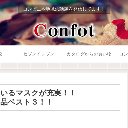
コンビニや地域の話題を発信してます！
般
セブンイレブン
カタログからお買い物
コ
いるマスクが充実！！
品ベスト３！！