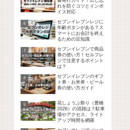
書発行ガイド！出し忘
れを防ぐコツとインボ
イス対応
セブンイレブンレジに
年齢ボタンがある？ス
マートにお会計を終え
るための豆知識
セブンイレブンで商品
券の使い方！セルフレ
ジで注意するポイント
は？
セブンイレブンのギフ
ト券・お米券・ビール
券の使い方ガイド
花しょうぶ祭り（豊橋
2026）の混雑は？駐車
場やアクセス、ライト
アップ時間を網羅