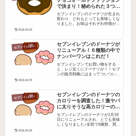
チョコオールドファッション
で金額を指定して現金かnanacoで購
で決まり！秘められた３つの
入可能...
魅力とは？？
セブンイレブンのドーナツが生まれ
変わり、どれもとっても美味しくな
りました。お味はそれぞれ特徴があ
りますが、その中でもおススメは
2018.04.05
「チョコオールドファッション」。
さぁ、どうしてでしょうか？今日
は、チョコオールドファッションの
セブンイレブンのドーナツが
セブンイレブン
魅力を徹底分析してみることに！そ
リニューアル！６種類の中で
こには秘められた３つの魅力があっ
ナンバーワンはこれだ！
たのです。果たし...
セブンイレブンでお買い物をする
と、レジ近くにドーナツが！！セブ
ンの販売戦略にはまってついつい買
ってしまいます(^^ゞ。このセブンの
2018.04.05
ドーナツ、1月19日からリニューア
ルされ新登場。もう食べてみました
か？生地の原料や製法が見直され、
セブンイレブンのドーナツの
セブンイレブン
とても美味しくなりました♡ 見た
カロリーを調査した！激ヤバ
目も以前よりシンプルで大人っぽく
に太りそうな高カロリーのも
なった感...
のは？？
セブンイレブンのドーナツが1月19
日にリニューアルされ、とても美味
しくなりました♪全部で6種類、買い
物のお会計でレジに並ぶと横にある
2018.04.05
ドーナツのケースが気になり購入！