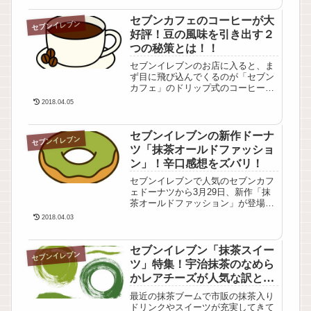
セブンの販売戦略についつい負けて
しまいます(笑)。しかしながら、女
セブンカフェのコーヒーが大
セブンイレブン
子にとって食べ過ぎは禁物。いつの
好評！豆の風味を引き出す２
間にか太ってしまった、と言うので
つの秘策とは！！
は困り...
セブンイレブンのお店に入ると、ま
ず目に飛び込んでくるのが「セブン
カフェ」のドリップ式のコーヒーマ
シン。シンプルで使い易く出来てい
2018.04.05
るマシーンもさることながら、コー
ヒーのお味とても美味しく大好評！
どうしてこんなに美味しいのか？？
セブンイレブンの新作ドーナ
セブンイレブン
そこには豆の風味を引き出す２つの
ツ「抹茶オールドファッショ
秘策があったのです。今日は、「セ
ン」！辛口感想をズバリ！
ブンカフェ」...
セブンイレブンで人気のセブンカフ
ェドーナツから3月29日、新作「抹
茶オールドファッション」が登場！
最近は抹茶ブームでもあり、早くも
2018.04.03
ちまたで話題になっています。それ
ではさっそく試食しなければ・・、
とセブンに直行！！ありました♪あ
セブンイレブン「抹茶スイー
セブンイレブン
りました♪ドーナツの入っているケ
ツ」特集！宇治抹茶のなめら
ースに見慣れない色のドーナツ「抹
かレアチーズが人気な訳と
茶オールド...
は？！
最近の抹茶ブームで市販の抹茶入り
ドリンクやスイーツが充実してきて