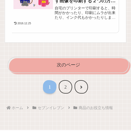
ず画像を印刷する２つの方
す。そこでセブ...
法！
自宅のプリンターで印刷すると、時
間がかかったり、印刷にムラが出来
たり、インク代もかかったりします
よね？個性的な年賀状にしたいけ
2016.12.25
ど、暮れで忙しくて…実はセブンイ
レブンには、自宅のプリンターを使
わず画像を印刷してくれるサービス
があるのです！至れり尽くせりのセ
ブンイレブン。今日のお話は、自宅
のプリンターを...
次のページ
次
1
2
へ
ホーム
セブンイレブン
商品のお役立ち情報