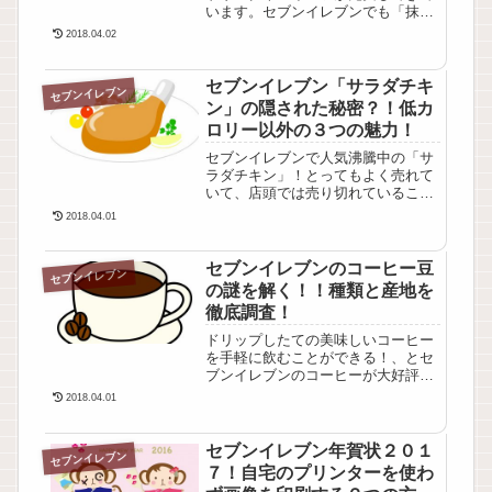
います。セブンイレブンでも「抹茶
スイーツ」特集が発売され大好評で
2018.04.02
す。なかでも、宇治抹茶のなめらか
レアチーズは物凄い人気となってい
ます。どうしてこんなに人気がある
セブンイレブン「サラダチキ
セブンイレブン
のでしょうか？抹茶ブームのせ
ン」の隠された秘密？！低カ
い？？いやいや、そればかりじゃな
ロリー以外の３つの魅力！
さそうです。とい...
セブンイレブンで人気沸騰中の「サ
ラダチキン」！とってもよく売れて
いて、店頭では売り切れていること
もシバシバ。お肉のなかでもキチン
2018.04.01
は低カロリー食材として有名です
が、どうしてこんなに売れているの
でしょう？？セブンイレブンのこ
セブンイレブンのコーヒー豆
セブンイレブン
と、なにか「猫にまたたび」的な秘
の謎を解く！！種類と産地を
密の仕掛けをしているに違いありま
徹底調査！
せん(>_<)。...
ドリップしたての美味しいコーヒー
を手軽に飲むことができる！、とセ
ブンイレブンのコーヒーが大好評と
なっています。コーヒー好きにはた
2018.04.01
まらないですよね？そんな中、同じ
味を自宅でドリップして楽しもうと
『セブンイレブンで使っているコー
セブンイレブン年賀状２０１
セブンイレブン
ヒー豆の種類はなに？産地は？』と
７！自宅のプリンターを使わ
知りたい人が世間で続出していま