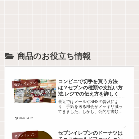
商品のお役立ち情報
コンビニで切手を買う方法
セブンイレブン
は？セブンの種類や支払い方
法,レジでの伝え方を詳しく
最近ではメールやSNSの普及によ
り、手紙を送る機会がメッキリ減っ
てきました。しかし、公的な書類の
送付や懸賞への応募など、急に郵便
2026.04.02
を出すことになって焦ってしまう場
面は今でもありますね。そんな時に
頼りになるのがコンビニエンススト
セブンイレブンのドーナツは
セブンイレブン
アです。セブンでの切手購入：レジ