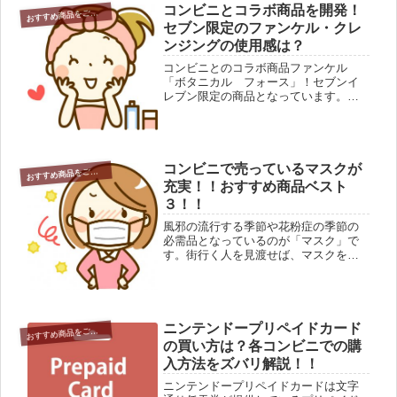
コンビニとコラボ商品を開発！
お
すすめ商品をご紹介
セブン限定のファンケル・クレ
ンジングの使用感は？
コンビニとのコラボ商品ファンケル
「ボタニカル フォース」！セブンイ
レブン限定の商品となっています。
「ボタニカル フォース」は、クレン
ジングから美容マスクまでのシリーズ
もの。トラベルセットまであり、じっ
くり使えてお試し出来るようにもなっ
ている...
コンビニで売っているマスクが
お
すすめ商品をご紹介
充実！！おすすめ商品ベスト
３！！
風邪の流行する季節や花粉症の季節の
必需品となっているのが「マスク」で
す。街行く人を見渡せば、マスクを付
けている人が実に多く見うけられます
ね。コンビニでもマスクが手軽に手に
入るようになってきて、今ではその種
類も充実。男性用・女性用・風邪用・
花...
ニンテンドープリペイドカード
お
すすめ商品をご紹介
の買い方は？各コンビニでの購
入方法をズバリ解説！！
ニンテンドープリペイドカードは文字