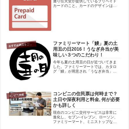
通り任天堂が提供しているプリペイド
カードのこと。カードのデザインは、
シンプルなものとャラクターが描かれ
たものとになっており、このためカー
ドを全種類集めるカードマニアもいる
のだそう(^^♪。最近ではコンビニで...
ファミリーマート「鰻」夏の土
お
すすめ商品をご紹介
用丑の日2016！うなぎ弁当が美
味しい３つのこだわり！
今年も夏の土用丑の日が近づいてきま
した。ファミリーマートでは、カタロ
グ「鰻」が用意され「うなぎ弁当」の
予約受付が始まりました。コンビニの
うなぎ弁当って聞くと“お値段が高いだ
け！”とか”美味しくないじゃない？”、と
のイメージがまたまだ世間では...
コンビニの住民票は何時まで？
コンビニ全般
土日や深夜利用と料金, 何が必要
かも詳しく
現在のコンビニ交付サービスは非常に
進化し、セブン-イレブン、ローソン、
ファミリーマート、ミニストップな
ど、主要なコンビニチェーンであれば