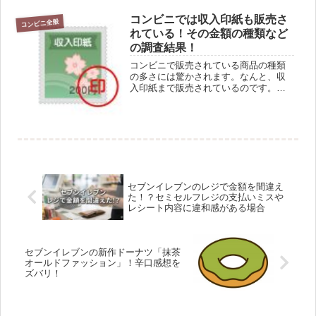
どこでも住民票が取得できます。 対象
者： マイナンバーカード（利用者証明
コンビニでは収入印紙も販売さ
コンビニ全般
用電子証明書付き）をお持ちの方利...
れている！その金額の種類など
の調査結果！
コンビニで販売されている商品の種類
の多さには驚かされます。なんと、収
入印紙まで販売されているのです。コ
ンビニは年中無休・２４時間営業とな
っているので、急に印紙が必要になっ
た場合はとても便利！しかし、いくら
の収入印紙を売っているのでしょう
か？...
セブンイレブンのレジで金額を間違え
た！？セミセルフレジの支払いミスや
レシート内容に違和感がある場合
セブンイレブンの新作ドーナツ「抹茶
オールドファッション」！辛口感想を
ズバリ！