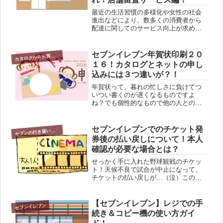
最近の生活習慣の多様化や女性の社会
進出などにより、数多くの消費者から
配達に関してのサービス向上が求めら
れています。時間指定をしても、忙し
い中その時間まで待っているのがスト
レス、遅い時間だと受け取れないなど
セブンイレブン年賀状印刷２０
カ
タログからお買い物
のさまざまなお悩み．．．セブンイレ
１６！カタログとネットの申し
ブ...
込みには３つ違いが？！
年賀状って、暮れの忙しさに負けてつ
いつい書くのが遅くなるものですよ
ね？でも個性的なもので他の人との違
いは出したい！そんな風に考えてませ
んか？そんな時の味方がセブンイレブ
ンの年賀状印刷サービス。カタログか
セブンイレブンでのチケット発
ブンの行き届いた気配り
セ
らデザインを選び、気軽に年賀状印刷
券後の払い戻しについて！本人
を申...
確認が必要な場合とは？
せっかく手に入れた野球観戦のチケッ
ト！天候不良で試合が中止になって、
チケットの払い戻しが…（泣）このよ
うに、何らかの理由で発券されたチケ
ットを払い戻しする時があります。セ
ブンイレブンでも、いろいろなチケッ
【セブンイレブン】レジでの手
セブンイレブン
トを発券するサービスがあります。や
続き＆コピー機の使い方ガイ
は...