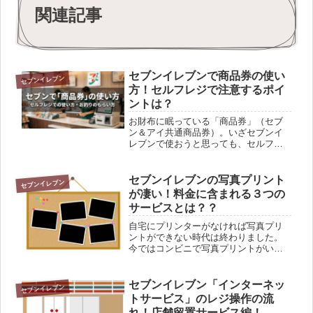
関連記事
セブンイレブンで商品券の使い
セブンイレブン
方！セルフレジで注意するポイ
ントは？
お財布に眠っている「商品券」（セブ
ン＆アイ共通商品券）。いざセブンイ
レブンで使おうと思っても、セルフレ
ジ（自動レジ）を前にして、「どこに
入れればいいの？」「店員さんに手間
をかけちゃうかも……」と、つい出し
セブンイレブンの写真プリント
セブンイレブン
そびれてしまうこと、ありますよね。
が凄い！料金に含まれる３つの
実...
サービスとは？？
自宅にプリンターがなければ写真プリ
ントができない時代は終わりました。
今ではコンビニで写真プリントがいと
も簡単にでき問題解決。その中でセブ
ンイレブンのマルチコピー機が凄い！
写真プリント料金に含まれている３つ
セブンイレブン「インターネッ
セブンイレブン
のサービスで他のコンビニと格差を付
トサービス」のレジ操作の流
け...
れ！店舗留置サービス編！