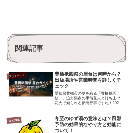
関連記事
豊橋祇園祭の屋台は何時から？
プライベート
出店場所や営業時間を詳しくチ
ェック
愛知県豊橋市の夏を彩る「豊橋祇園
祭」。迫力満点の手筒花火と打ち上げ
花火で知られる伝統行事ですね！2026
年（令和8年）開催スケジュール・7月
17日（金）：手筒花火奉納（吉田神社
境内）・7月18日（土）：打ち上げ花火
冬至のゆず湯の意味とは？風邪
まめ知識
大会（豊川河川敷）・7月1...
予防の効果的なやり方と効能に
ついて！