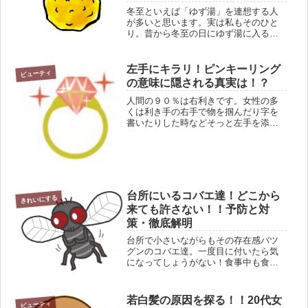
冬至といえば「ゆず湯」を連想する人
が多いと思います。実は私もそのひと
り。昔から冬至の日にゆず湯に入ると
風邪を引かない、と母から言われて毎
年実行しています。我が家のゆず湯
は、ポンポンとゆずをお湯に浮かべて
左手にキラリ！ピンキーリング
ビューティ
香りを楽しむやり方です♪でも、どうし
の意味に隠される真実は！？
て...
人間の９０％は右利きです。女性の多
くは利き手の右手で物を掴んだり字を
書いたりした時などそっと左手を添わ
しエレガントな表情を演出します。も
ちろん男性の目を意識してです。実は
私もそう（へへっ）。そんな時さりげ
なくリングがあると女らしいですよね
♡...
台所にいるコバエ達！どこから
きれいにする
来ても許さない！！予防と対
策・徹底解明
台所で小さいながらもその存在感バツ
グンのコバエ達。一度目に付いたら気
になってしょうがない！食事中も食べ
物の周りを飛び回り、おちおち食べて
られない程です。ホント嫌ですよね！
この嫌われ者のコバエの正体をご存じ
若白髪の原因を探る！！20代女
ビューティ
ですか？台所にいるコバエ達は一体ど