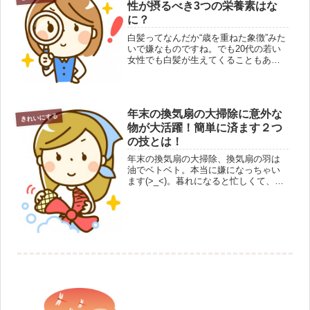
性が摂るべき3つの栄養素はな
こ...
に？
白髪ってなんだか“歳を重ねた象徴”みた
いで嫌なものですね。でも20代の若い
女性でも白髪が生えてくることもある
のです。これを「若白髪」といいま
す。若いのにどうして？こんな思いに
かられている女性も多いはず。女心が
へこんじゃいますよね。今日はそん...
年末の換気扇の大掃除に意外な
きれいにする
物が大活躍！簡単に済ます２つ
の技とは！
年末の換気扇の大掃除、換気扇の羽は
油でベトベト。本当に嫌になっちゃい
ます(>_<)。暮れになると忙しくて、な
お更やりたくない大掃除のひとつで
す。出来れば簡単に済ませたいもの。
こんな時、家庭に置いてある２つの意
外なものが大活躍するのです。さぁ...