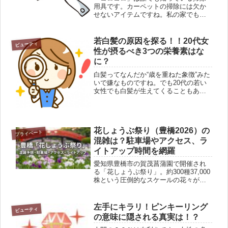
用具です。カーペットの掃除には欠か
せないアイテムですね。私の家でも愛
用しているんですよ♪実は先日、「コロ
コロ」の詰め替えを買いに行った時の
こと。パッケージをよ～く見ると、な
若白髪の原因を探る！！20代女
ビューティ
んか違う名前が載っていたのです(>...
性が摂るべき3つの栄養素はな
に？
白髪ってなんだか“歳を重ねた象徴”みた
いで嫌なものですね。でも20代の若い
女性でも白髪が生えてくることもある
のです。これを「若白髪」といいま
す。若いのにどうして？こんな思いに
かられている女性も多いはず。女心が
へこんじゃいますよね。今日はそん...
花しょうぶ祭り（豊橋2026）の
プライベート
混雑は？駐車場やアクセス、ラ
イトアップ時間を網羅
愛知県豊橋市の賀茂菖蒲園で開催され
る「花しょうぶ祭り」。約300種37,000
株という圧倒的なスケールの花々が咲
き誇る、東三河の初夏になくてはなら
ないイベントです。混雑ピーク：土日
の日中。夜のライトアップ時も賑わい
左手にキラリ！ピンキーリング
ビューティ
ます。駐車場：園内駐車場は...
の意味に隠される真実は！？