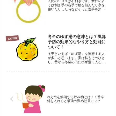
人間の９０％は右利きです。女性の多
くは利き手の右手で物を掴んだり字を
書いたりした時などそっと左手を添わ
しエレガントな表情を演出します。も
ちろん男性の目を意識してです。実は
私もそう（へへっ）。そんな時さりげ
なくリングがあると女らしいですよね
♡...
冬至のゆず湯の意味とは？風邪
まめ知識
予防の効果的なやり方と効能に
ついて！
冬至といえば「ゆず湯」を連想する人
が多いと思います。実は私もそのひと
り。昔から冬至の日にゆず湯に入ると
風邪を引かない、と母から言われて毎
年実行しています。我が家のゆず湯
は、ポンポンとゆずをお湯に浮かべて
香りを楽しむやり方です♪でも、どうし
て...
冷え性を解消する飲み物とは！！香辛
料を入れると最強の温め効果に？？