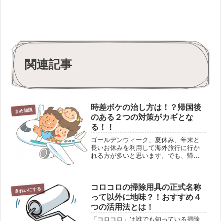
関連記事
時差ボケの治し方は！？帰国後
まめ知識
のある２つの対策がカギとな
る！！
ゴールデンウィーク、夏休み、年末と
長いお休みを利用して海外旅行に行か
れる方が多いと思います。でも、帰国
後の時差ボケで大変な目に合って、せ
っかくの楽しい旅行も台無し
（涙）．．．なんて話をよく耳にしま
コロコロの掃除用具の正式名称
す。こんな辛い時差ボケ、治し方はど
きれいにする
んな風にし...
って以外に地味？！おすすめ４
つの活用法とは！
「コロコロ」は誰でも知っている掃除