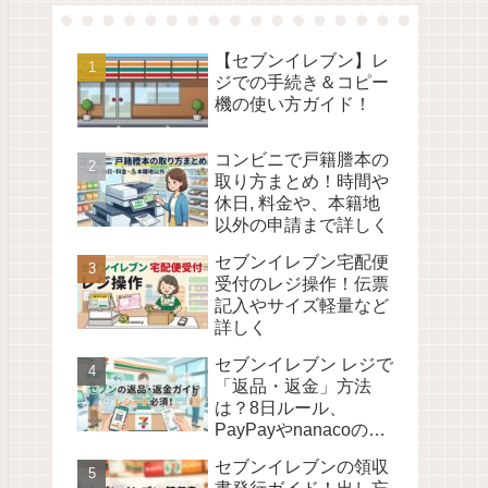
【セブンイレブン】レ
ジでの手続き＆コピー
機の使い方ガイド！
コンビニで戸籍謄本の
取り方まとめ！時間や
休日, 料金や、本籍地
以外の申請まで詳しく
セブンイレブン宅配便
受付のレジ操作！伝票
記入やサイズ軽量など
詳しく
セブンイレブン レジで
「返品・返金」方法
は？8日ルール、
PayPayやnanacoの場
合も詳しく！
セブンイレブンの領収