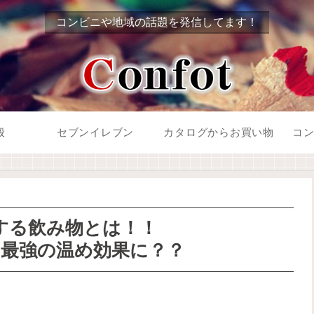
コンビニや地域の話題を発信してます！
般
セブンイレブン
カタログからお買い物
コ
する飲み物とは！！
最強の温め効果に？？