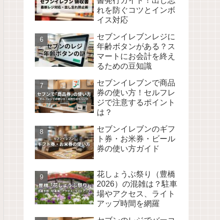
書発行ガイド！出し忘
れを防ぐコツとインボ
イス対応
セブンイレブンレジに
年齢ボタンがある？ス
マートにお会計を終え
るための豆知識
セブンイレブンで商品
券の使い方！セルフレ
ジで注意するポイント
は？
セブンイレブンのギフ
ト券・お米券・ビール
券の使い方ガイド
花しょうぶ祭り（豊橋
2026）の混雑は？駐車
場やアクセス、ライト
アップ時間を網羅