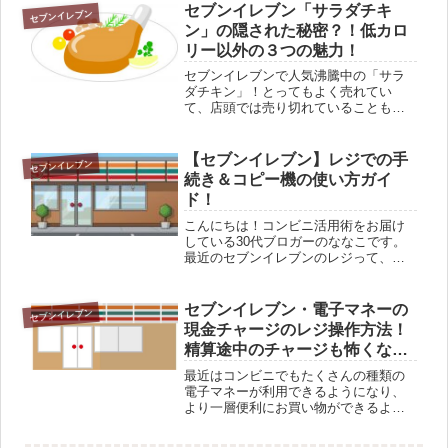
せんか？実は、ちょっとしたコツを知
セブンイレブン「サラダチキ
セブンイレブン
っておくだけで、レジでの手続きは驚...
ン」の隠された秘密？！低カロ
リー以外の３つの魅力！
セブンイレブンで人気沸騰中の「サラ
ダチキン」！とってもよく売れてい
て、店頭では売り切れていることもシ
バシバ。お肉のなかでもキチンは低カ
ロリー食材として有名ですが、どうし
てこんなに売れているのでしょう？？
【セブンイレブン】レジでの手
セブンイレブン
セブンイレブンのこと、なにか「猫に
続き＆コピー機の使い方ガイ
また...
ド！
こんにちは！コンビニ活用術をお届け
している30代ブロガーのななこです。
最近のセブンイレブンのレジって、昔
に比べてとっても多機能になっている
のをご存知ですか？ お買い物だけでな
く、チケットの発券や公共料金の支払
セブンイレブン・電子マネーの
セブンイレブン
い、さらにはメルカリの発送まで…...
現金チャージのレジ操作方法！
精算途中のチャージも怖くな
い！！
最近はコンビニでもたくさんの種類の
電子マネーが利用できるようになり、
より一層便利にお買い物ができるよう
になってきました♪セブンイレブンでも
例外ではなく、セブンイレブンで働く