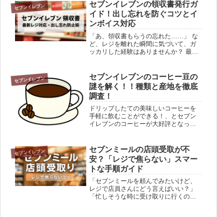
セブンイレブンの領収書発行ガ
セブンイレブン
イド！出し忘れを防ぐコツとイ
ンボイス対応
「あ、領収書もらうの忘れた……」 な
ど、レジを離れた瞬間に気づいて、ガ
ッカリした経験はありませんか？ 最近
のセブンイレブンは、お会計の多くが
「セミセルフレジ」になったことで、
実は領収書のもらい方も少し変わって
セブンイレブンのコーヒー豆の
セブンイレブン
いるんです。もらい方の基本： お...
謎を解く！！種類と産地を徹底
調査！
ドリップしたての美味しいコーヒーを
手軽に飲むことができる！、とセブン
イレブンのコーヒーが大好評となって
います。コーヒー好きにはたまらない
ですよね？そんな中、同じ味を自宅で
ドリップして楽しもうと『セブンイレ
セブンミールの店頭受取が不
セブンイレブン
ブンで使っているコーヒー豆の種類は
安？「レジで焦らない」スマー
な...
トな手順ガイド
「セブンミールを頼んでみたいけど、
レジで店員さんにどう言えばいい？」
「忙しそうな時に受け取りに行くの
は、なんだか申し訳ない……」 そんな
ふうに感じて、利用をためらっていま