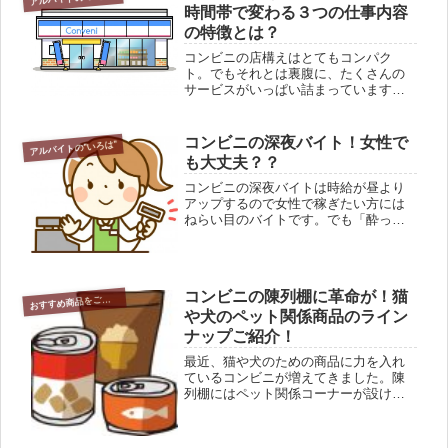
買える事が出来るなんて(´-｀...
時間帯で変わる３つの仕事内容
の特徴とは？
コンビニの店構えはとてもコンパク
ト。でもそれとは裏腹に、たくさんの
サービスがいっぱい詰まっています。
商品の種類の多さ、また公共料金の支
払いやネットショッピングの商品の受
け渡しや宅配など、扱うものがとても
コンビニの深夜バイト！女性で
アルバイトの"いろは"
多彩です。こんなコンビニでのバイ
も大丈夫？？
ト、時...
コンビニの深夜バイトは時給が昼より
アップするので女性で稼ぎたい方には
ねらい目のバイトです。でも「酔っ払
いのお客さんがこないかなぁ？」とか
「夜中いったい何をやっているの？」
など心配することもあります。女性な
ら当然ですよね。こんな理由からコン
コンビニの陳列棚に革命が！猫
ビ...
お
すすめ商品をご紹介
や犬のペット関係商品のライン
ナップご紹介！
最近、猫や犬のための商品に力を入れ
ているコンビニが増えてきました。陳
列棚にはペット関係コーナーが設けら
れているほど！これがもう取扱い方が
ハンパじゃなく、「チョッと今晩のお
やつに」っていうレベルじゃないんで