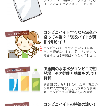
がレジでの『袋詰め』。慣れないうち
は、とにかくアタフタしてしまいます
(>_<)！！コンビニでの商品は多種多
様。お買い上げの商品も、食品から雑
貨までいろいろ混ざっている場合も多
くあります。当然、手早く上手に袋...
コンビニバイトするなら深夜が
アルバイトの"いろは"
楽って本当？！現役バイトが真
相を明かす！
コンビニバイトでするなら深夜が楽、
という噂があります。又、その逆もあ
りますよね？実際はどうなんでしょ
う？出来れば楽なバイトでお金が入れ
ば、こんないい事はないですよね
(^^ゞ。実は私、セブンイレブンで深夜
伊藤園の水素水がコンビニで初
お
すすめ商品をご紹介
勤務をしています。バリバリの現役の
登場！その効能と効果をズバリ
私が...
解析！
伊藤園では4月11日（月）より、独自の
水素封入方式を採用した水素水を新発
売！コンビニで初登場のその水素水の
名は「水素水H２」。現在注目を浴びて
いる水素水、通販でしか買えないと思
っていたのに・・。コンビニで気軽に
コンビニバイトの時給の違い！
アルバイトの"いろは"